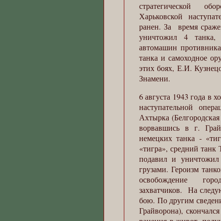
стратегической обо
Харьковской наступа
ранен. За время сраже
уничтожил 4 танка,
автомашин противника
танка и самоходное ору
этих боях, Е.И. Кузнец
Знамени.
6 августа 1943 года в 
наступательной опер
Ахтырка (Белгородская 
ворвавшись в г. Гра
немецких танка - «ти
«тигра», средний танк 
подавил и уничтожил
грузами. Героизм танк
освобождение горо
захватчиков. На следу
бою. По другим сведен
Грайворона), скончался
ранения в живот, полу