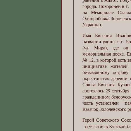
города. Похоронен в г.
на Мемориале Славы
Одноробовка Золочевск
Украина).
Имя Евгения Иванов
названии улицы в г. Бо
(ул. Мира), где он
мемориальная доска. Е
№ 12, в которой есть з
инициативе жителей 
безымянному острову
окрестностях деревни 
Союза Евгения Кузне
состоялось 29 сентября
гражданином белорусск
честь установлен па
Казачок Золочевского р
Герой Советского Союз
за участие в Курской б