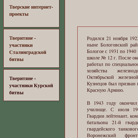
Тверские интернет-
проекты
Тверитяне -
Родился 21 ноября 192
участники
ныне Бологовский рай
Бологое с 1931 по 1940
Сталинградской
школе № 12 г. После о
битвы
работал по специально
хозяйства железно
Октябрьской железн
Тверитяне -
Кузнецов был призван 
участники Курской
Красную Армию.
битвы
В 1943 году окончил
училище. С июля 19
Гвардии лейтенант, ком
батальона 21-й гвар
гвардейского танковог
Воронежский фрон