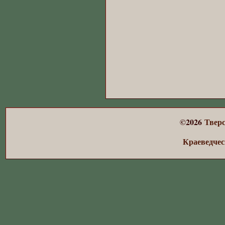
©
2026
Твер
Краеведче