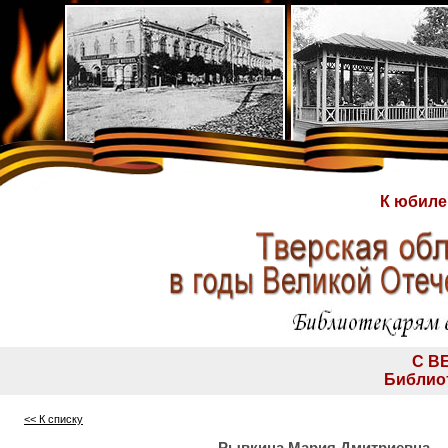
К юбиле
С В
Библио
<< К списку