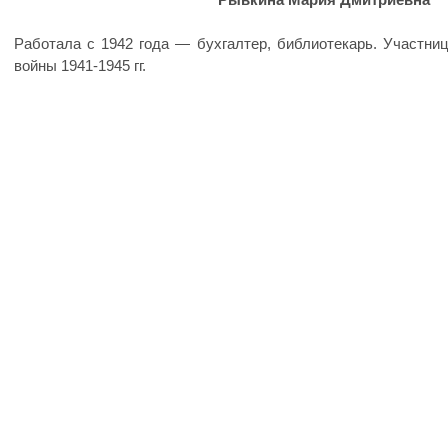
Рывкина Мария Дмитриевна
Работала с 1942 года — бухгалтер, библиотекарь. Участни
войны 1941-1945 гг.